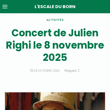
Skip
L'ESCALE DU BORN
to
content
ACTIVITÉS
Concert de Julien
Righi le 8 novembre
2025
Author
Magalie C
POSTED
16 OCTOBRE 2025
ON