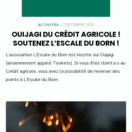
POSTED
ACTIVITÉS
7 DÉCEMBRE 2025
ON
OUIJAGI DU CRÉDIT AGRICOLE !
SOUTENEZ L’ESCALE DU BORN !
L’association L’Escale du Born est inscrite sur Ouijagi
(anciennement appelé Tookets). Si vous êtes client.e.s au
Crédit agricole, vous avez la possibilité de reverser des
points à L’Escale du Born.