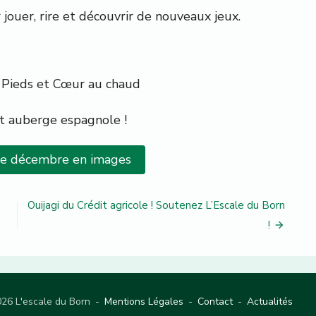
 jouer, rire et découvrir de nouveaux jeux.
de Pieds et Cœur au chaud
et auberge espagnole !
e décembre en images
Ouijagi du Crédit agricole ! Soutenez L’Escale du Born
!
26 L'escale du Born
-
Mentions Légales
-
Contact
-
Actualités