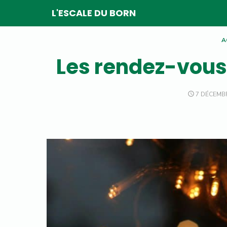
Skip
L'ESCALE DU BORN
to
content
A
Les rendez-vou
POSTED
7 DÉCEMB
ON