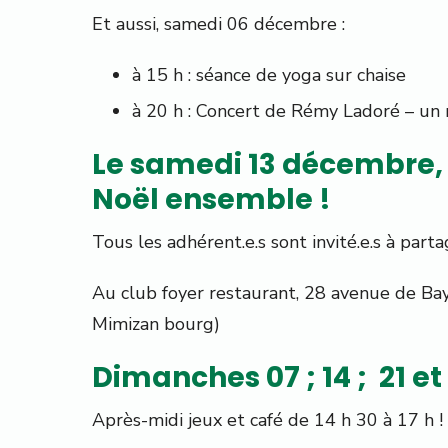
Et aussi, samedi 06 décembre :
à 15 h : séance de yoga sur chaise
à 20 h : Concert de Rémy Ladoré – un
Le samedi 13 décembre, à
Noël ensemble !
Tous les adhérent.e.s sont invité.e.s à part
Au club foyer restaurant, 28 avenue de Ba
Mimizan bourg)
Dimanches 07 ; 14 ; 21 e
Après-midi jeux et café de 14 h 30 à 17 h !