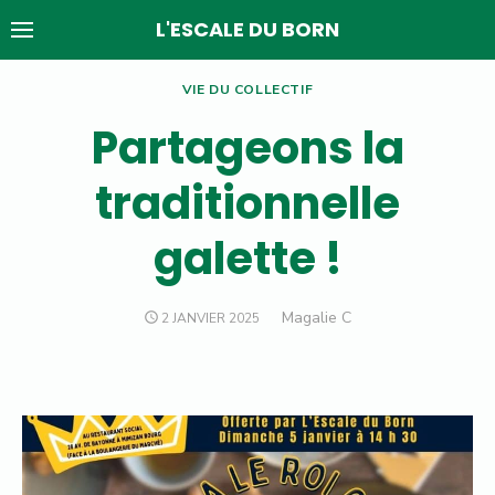
Skip
L'ESCALE DU BORN
to
content
VIE DU COLLECTIF
Partageons la
traditionnelle
galette !
Author
Magalie C
POSTED
2 JANVIER 2025
ON