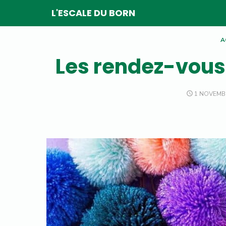
Skip
L'ESCALE DU BORN
to
content
A
Les rendez-vou
POSTED
1 NOVEMB
ON