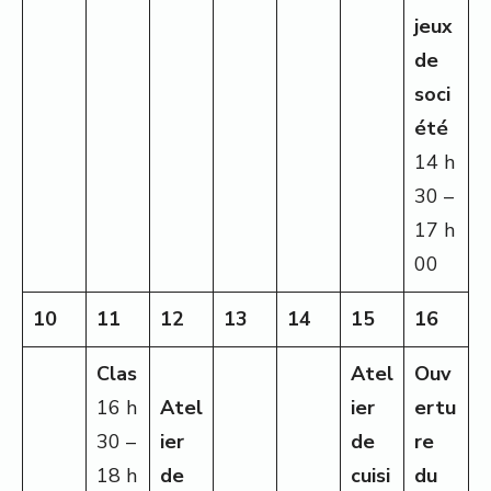
jeux
de
soci
été
14 h
30 –
17 h
00
10
11
12
13
14
15
16
Clas
Atel
Ouv
16 h
Atel
ier
ertu
30 –
ier
de
re
18 h
de
cuisi
du