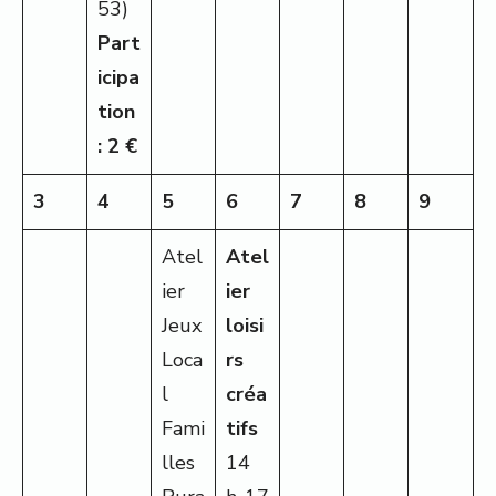
53)
Part
icipa
tion
: 2 €
3
4
5
6
7
8
9
Atel
Atel
ier
ier
Jeux
loisi
Loca
rs
l
créa
Fami
tifs
lles
14