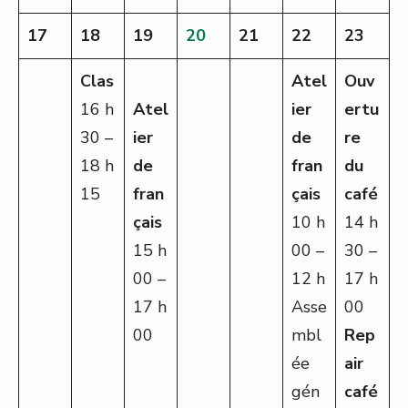
17
18
19
20
21
22
23
Clas
Atel
Ouv
16 h
Atel
ier
ertu
30 –
ier
de
re
18 h
de
fran
du
15
fran
çais
café
çais
10 h
14 h
15 h
00 –
30 –
00 –
12 h
17 h
17 h
Asse
00
00
mbl
Rep
ée
air
gén
café