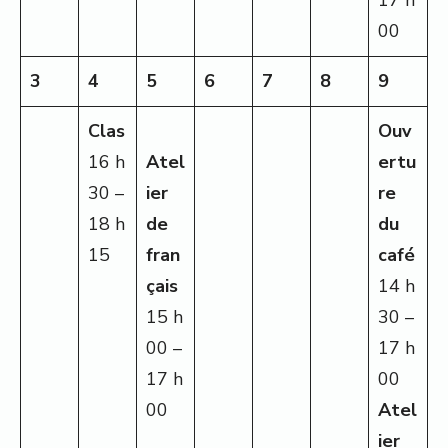
00
3
4
5
6
7
8
9
Clas
Ouv
16 h
Atel
ertu
30 –
ier
re
18 h
de
du
15
fran
café
çais
14 h
15 h
30 –
00 –
17 h
17 h
00
00
Atel
ier