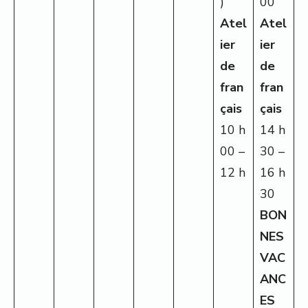
)
00
Atel
Atel
ier
ier
de
de
fran
fran
çais
çais
10 h
14 h
00 –
30 –
12 h
16 h
30
BON
NES
VAC
ANC
ES