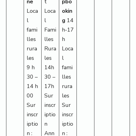
ne
t
pbo
Loca
Loca
okin
l
l
g
14
fami
Fami
h-17
lles
lles
h
rura
Rura
Loca
les
les
l
9 h
14h
fami
30 –
30 –
lles
14 h
17h
rura
00
Sur
les
Sur
inscr
Sur
inscr
iptio
inscr
iptio
n
iptio
n :
Ann
n :