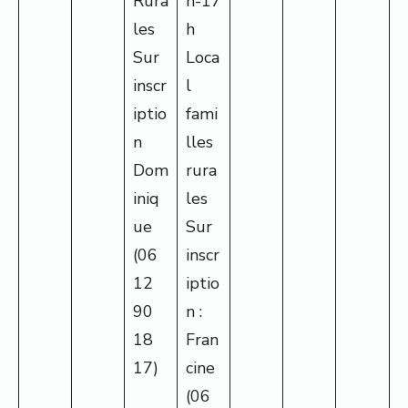
Rura
h-17
les
h
Sur
Loca
inscr
l
iptio
fami
n
lles
Dom
rura
iniq
les
ue
Sur
(06
inscr
12
iptio
90
n :
18
Fran
17)
cine
(06