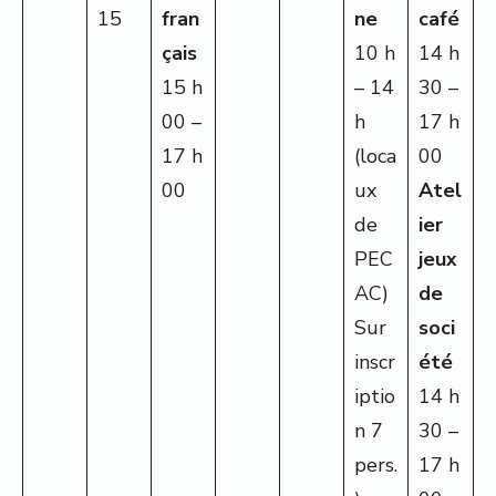
15
fran
ne
café
çais
10 h
14 h
15 h
– 14
30 –
00 –
h
17 h
17 h
(loca
00
00
ux
Atel
de
ier
PEC
jeux
AC)
de
Sur
soci
inscr
été
iptio
14 h
n 7
30 –
pers.
17 h