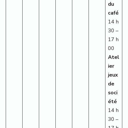
du
café
14 h
30 –
17 h
00
Atel
ier
jeux
de
soci
été
14 h
30 –
17 h