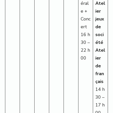
éral
Atel
e +
ier
Conc
jeux
ert
de
16 h
soci
30 –
été
22 h
Atel
00
ier
de
fran
çais
14 h
30 –
17 h
00