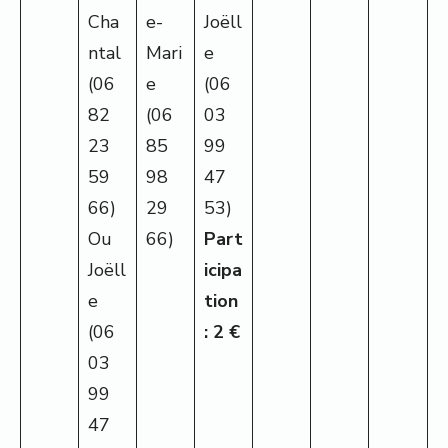
Cha
e-
Joëll
ntal
Mari
e
(06
e
(06
82
(06
03
23
85
99
59
98
47
66)
29
53)
Ou
66)
Part
Joëll
icipa
e
tion
(06
: 2 €
03
99
47