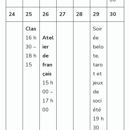
24
25
26
27
28
29
30
Clas
Soir
16 h
Atel
ée
30 –
ier
belo
18 h
de
te,
15
fran
taro
çais
t et
15 h
jeux
00 –
de
17 h
soci
00
été
19 h
30