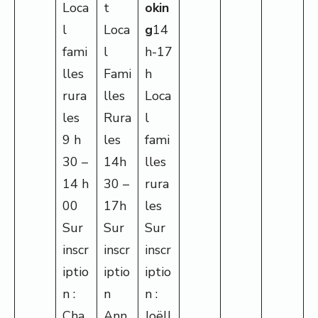
Loca
t
okin
l
Loca
g
14
fami
l
h-17
lles
Fami
h
rura
lles
Loca
les
Rura
l
9 h
les
fami
30 –
14h
lles
14 h
30 –
rura
00
17h
les
Sur
Sur
Sur
inscr
inscr
inscr
iptio
iptio
iptio
n :
n
n :
Cha
Ann
Joëll