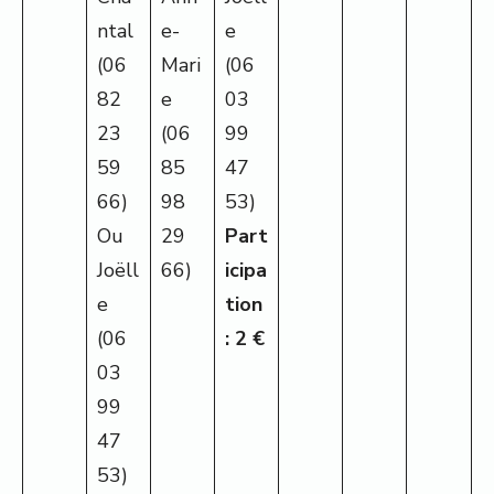
ntal
e-
e
(06
Mari
(06
82
e
03
23
(06
99
59
85
47
66)
98
53)
Ou
29
Part
Joëll
66)
icipa
e
tion
(06
: 2 €
03
99
47
53)