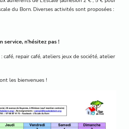
 aux adhérents de L’Escale (adhésion 2 € ; 5 € pour
scale du Born. Diverses activités sont proposées :
 service, n’hésitez pas !
café, repair café, ateliers jeux de société, atelier
ont les bienvenues !