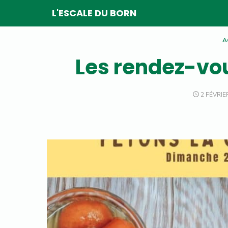
Skip
L'ESCALE DU BORN
to
content
A
Les rendez-vou
POSTED
2 FÉVRIE
ON