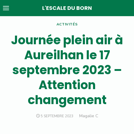
Skip
L'ESCALE DU BORN
to
content
ACTIVITÉS
Journée plein air à
Aureilhan le 17
septembre 2023 –
Attention
changement
Author
Magalie C
POSTED
5 SEPTEMBRE 2023
ON